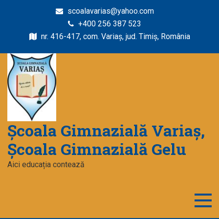
scoalavarias@yahoo.com
+400 256 387 523
nr. 416-417, com. Variaș, jud. Timiș, România
Școala Gimnazială Variaș,
Școala Gimnazială Gelu
Aici educația contează